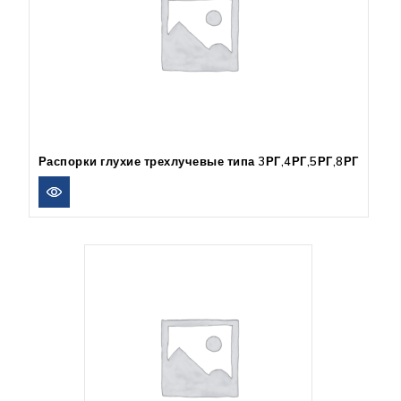
Распорки глухие трехлучевые типа 3РГ,4РГ,5РГ,8РГ