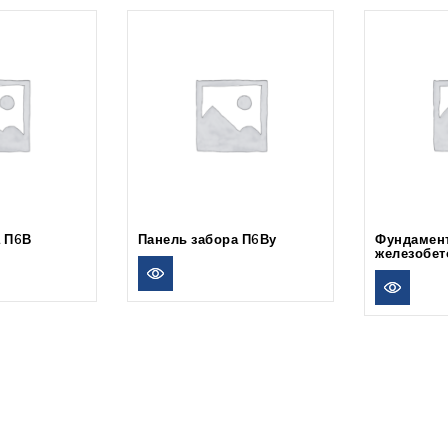
а П6В
Панель забора П6Ву
Фундамент
железобет