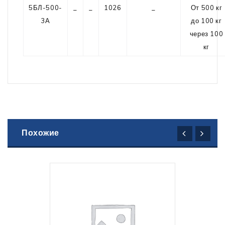
5БЛ-500-
_
_
1026
_
От 500 кг
3А
до 100 кг
через 100
кг
Похожие