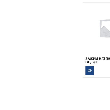
ЗАЖИМ НАТЯЖ
DП/G(К)