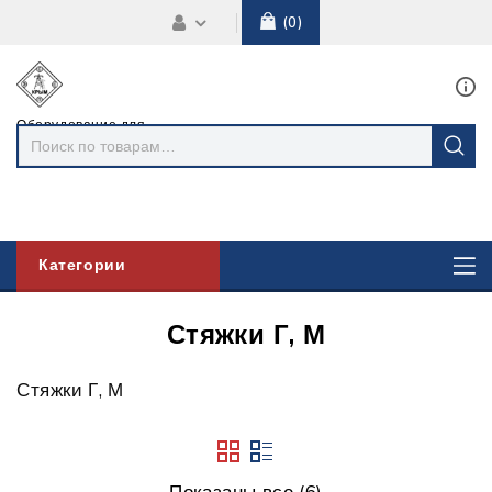
0
Оборудование для
линий
электропередач
Категории
Стяжки Г, М
Стяжки Г, М
Показаны все (6)