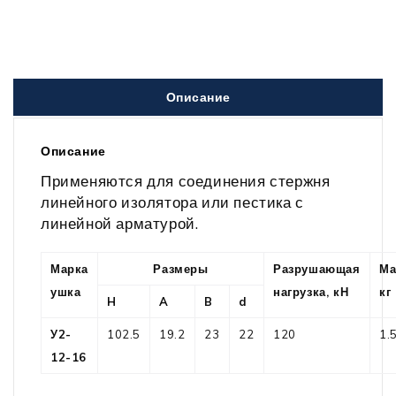
Описание
Описание
Применяются для соединения стержня
линейного изолятора или пестика с
линейной арматурой.
Марка
Размеры
Разрушающая
Ма
ушка
нагрузка, кН
кг
H
A
B
d
У2-
102.5
19.2
23
22
120
1.
12-16