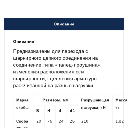
Описание
Описание
Предназначены для перехода с
шарнирного цепного соединения на
соединение типа «палец-проушина»,
изменения расположения оси
шарнирности, сцепления арматуры,
рассчитанной на разные нагрузки.
Марка
Размеры, мм
Разрушающая
Масса
скобы
нагрузка, кН
кг
В
Н
d
d1
Скоба
29
75
24
28
210
1.82