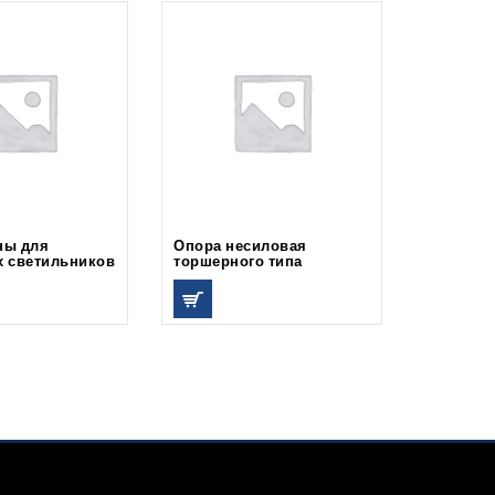
ны для
Опора несиловая
Кронште
 светильников
торшерного типа
консоль
светиль